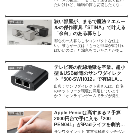
たいけれど、睡眠の質も妥協したくな
い……」そんな悩みを抱えている方は多
いのではないでしょうか。特に日本の住
宅事情では、大きなベッドがお部屋の半
狭い部屋が、まるで魔法？エムー
QOL -生活-
分以上を占領してしまうこと...
ルの傑作家具『STINA』で叶える
「余白」のある暮らし
都心の一人暮らしやコンパクトな住ま
い。誰もが一度は「もっと部屋が広けれ
ばいいのに」と溜息をついたことがある
はずです。限られた床面積の中に、デス
クも、ダイニングテーブルも、収納
も……と詰め込んでいくと、あっという
テレビ裏の配線地獄を卒業。超小
QOL -生活-
間に動線は塞がり、心まで窮屈に...
型＆USB給電のサンワダイレク
ト『500-SWH012』で有線LAN
をスッキリ増設！
出典：サンワダイレクト皆さんは、自宅
のネットワーク環境に満足しています
か？「オンラインゲームでラグが発生し
て負けてしまった」「Web会議の映像が
途中で止まって冷や汗をかいた」……そ
んな経験がある方も多いはず。Wi-Fiも便
Apple Pencilは高すぎる？予算
QOL -生活-
利ですが、やはりこ...
2000円台で手に入る『200-
PEN041』がiPadライフを劇的に
変える
サンワダイレクト 充電式極細タッチペン