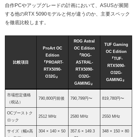
自作PCやアップグレードの計画において、ASUSが展開
する他のRTX 5090モデルと何が違うのか、主要スペック
を徹底比較します。
ROG Astral
TUF Gaming
ProArt OC
OC Edition
OC Edition
Edition
『ROG-
『TUF-
比較項目
『PROART-
ASTRAL-
RTX5090-
RTX5090-
RTX5090-
O32G-
O32G』
O32G-
GAMING』
GAMING』
市場想定価格
790,800円前後
790,799円〜
819,780円〜
（税込）
OCブーストク
2512 MHz
2580 MHz
2550 MHz
ロック
サイズ（幅x高
304 × 140 × 50
357.6 × 149.3
348 × 150 × 80