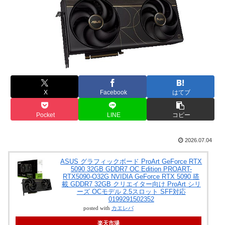
X
Facebook
はてブ
Pocket
LINE
コピー
2026.07.04
ASUS グラフィックボード ProArt GeForce RTX
5090 32GB GDDR7 OC Edition PROART-
RTX5090-O32G NVIDIA GeForce RTX 5090 搭
載 GDDR7 32GB クリエイター向け ProArt シリ
ーズ OCモデル 2.5スロット SFF対応
0199291502352
posted with
カエレバ
楽天市場