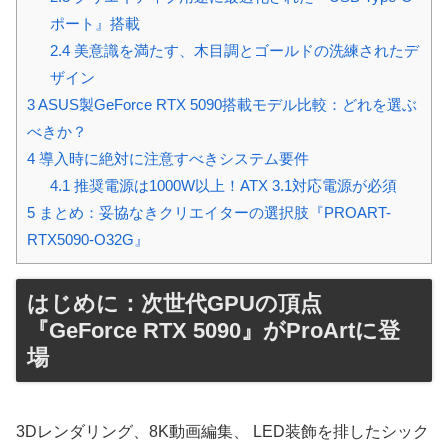
ポート』搭載
2.4
美意識を満たす、木目調とゴールドの洗練されたデ
ザイン
3
ASUS製GeForce RTX 5090搭載モデル比較：どれを選ぶ
べきか？
4
導入時に絶対に注意すべきシステム要件
4.1
推奨電源は1000W以上！ATX 3.1対応電源が必須
5
まとめ：妥協なきクリエイターの選択肢『PROART-
RTX5090-O32G』
はじめに：次世代GPUの頂点
『GeForce RTX 5090』がProArtに登
場
3Dレンダリング、8K動画編集、 LED装飾を排したシック