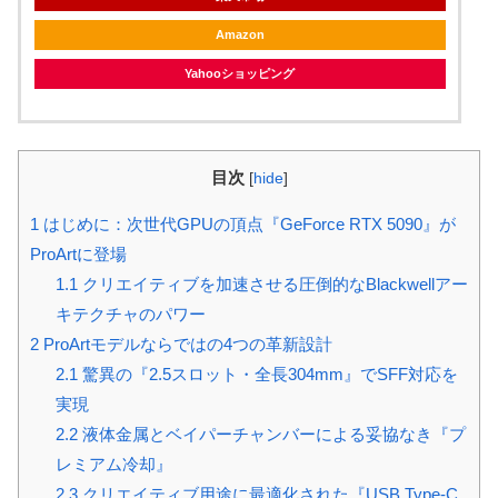
Amazon
Yahooショッピング
目次
[
hide
]
1
はじめに：次世代GPUの頂点『GeForce RTX 5090』が
ProArtに登場
1.1
クリエイティブを加速させる圧倒的なBlackwellアー
キテクチャのパワー
2
ProArtモデルならではの4つの革新設計
2.1
驚異の『2.5スロット・全長304mm』でSFF対応を
実現
2.2
液体金属とベイパーチャンバーによる妥協なき『プ
レミアム冷却』
2.3
クリエイティブ用途に最適化された『USB Type-C