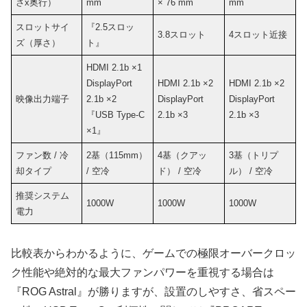
さx奥行）
mm
× 76 mm
mm
スロットサイ
『2.5スロッ
3.8スロット
4スロット近接
ズ（厚さ）
ト』
HDMI 2.1b ×1
DisplayPort
HDMI 2.1b ×2
HDMI 2.1b ×2
映像出力端子
2.1b ×2
DisplayPort
DisplayPort
『USB Type-C
2.1b ×3
2.1b ×3
×1』
ファン数 / 冷
2基（115mm）
4基（クアッ
3基（トリプ
却タイプ
/ 空冷
ド） / 空冷
ル） / 空冷
推奨システム
1000W
1000W
1000W
電力
比較表からわかるように、ゲームでの極限オーバークロッ
ク性能や絶対的な最大ファンパワーを重視する場合は
『ROG Astral』が勝りますが、設置のしやすさ、省スペー