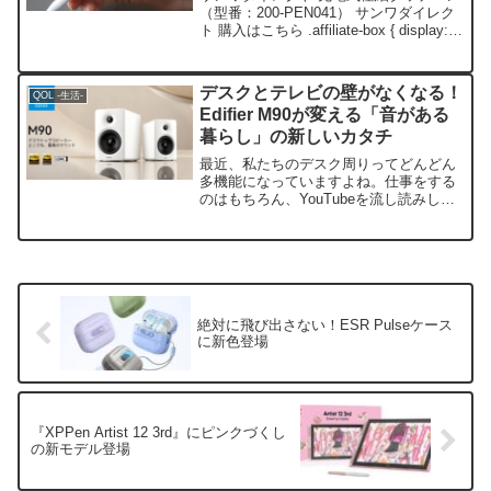
（型番：200-PEN041） サンワダイレク
ト 購入はこちら .affiliate-box { display:
flex; align-items: center; border: 1px
soli...
デスクとテレビの壁がなくなる！
QOL -生活-
Edifier M90が変える「音がある
暮らし」の新しいカタチ
最近、私たちのデスク周りってどんどん
多機能になっていますよね。仕事をする
のはもちろん、YouTubeを流し読みした
り、夜にはじっくり映画を楽しんだり、
最新のゲームに没頭したり。そんな充実
した毎日の中で、実は一番「もったいな
い」ことになってい...
絶対に飛び出さない！ESR Pulseケース
に新色登場
『XPPen Artist 12 3rd』にピンクづくし
の新モデル登場