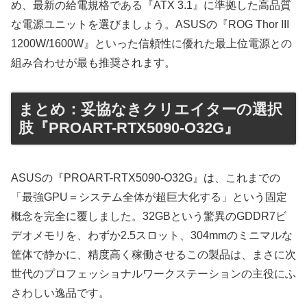
め、最新の給電規格である『ATX 3.1』に準拠した高品質
な電源ユニットを選びましょう。ASUSの『ROG Thor III
1200W/1600W』といった信頼性に優れた最上位電源との
組み合わせが最も推奨されます。
まとめ：妥協なきクリエイターの選択
肢『PROART-RTX5090-O32G』
ASUSの『PROART-RTX5090-O32G』は、これまでの
「最強GPU＝システム全体が超巨大化する」という固定
概念を完全に覆しました。32GBという驚異のGDDR7ビ
デオメモリを、わずか2.5スロット、304mmのミニマルな
筐体で静かに、精度高く稼働させるこの製品は、まさに次
世代のプロフェッショナルワークステーションの主役にふ
さわしい逸品です。