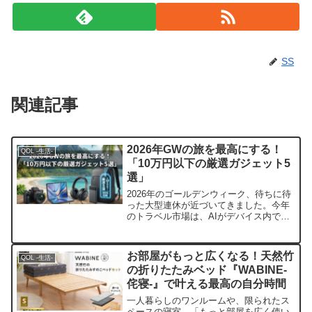
SS
関連記事
2026年GWの旅を最高にする！
QOL -生活-
「10万円以下の厳選ガジェット5
選」
2026年のゴールデンウィーク、待ちに待
った大型連休が近づいてきました。今年
のトラベル市場は、AIがデバイス内で完
結する『オンデバイスAI』と、驚異的な
『エネルギー密度』を持つ次世代バッテ
リーが主流となっています。しかし、海
お部屋がもっと広くなる！天然竹
QOL -生活-
外メーカーの最新...
の折りたたみベッド『WABINE-
侘寝-』で叶える最高の自分時間
一人暮らしのワンルームや、限られたス
ペースの寝室。「もっと部屋を広く使い