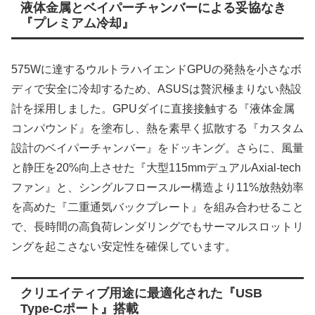
液体金属とベイパーチャンバーによる妥協なき
『プレミアム冷却』
575Wに達するウルトラハイエンドGPUの発熱を小さなボ
ディで安全に冷却するため、ASUSは贅沢極まりない熱設
計を採用しました。GPUダイに直接接触する『液体金属
コンパウンド』を塗布し、熱を素早く拡散する『カスタム
設計のベイパーチャンバー』をドッキング。さらに、風量
と静圧を20%向上させた『大型115mmデュアルAxial-tech
ファン』と、シングルフロースルー構造より11%放熱効率
を高めた『二重通気バックプレート』を組み合わせること
で、長時間の高負荷レンダリングでもサーマルスロットリ
ングを起こさない安定性を確保しています。
クリエイティブ用途に最適化された『USB
Type-Cポート』搭載