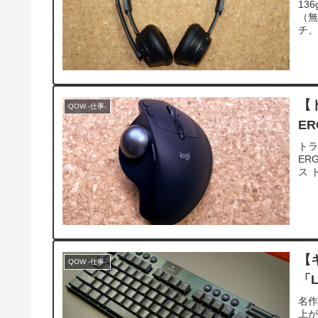
13
（無
チ、充
【
QOW -仕事-
E
トラ
ER
ス ト
【
QOW -仕事-
「L
名
上が