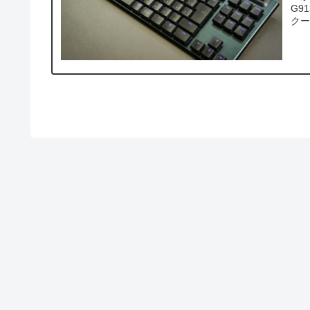
G9
クール