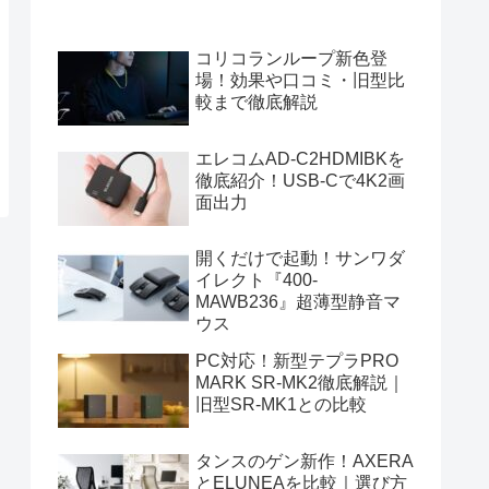
コリコランループ新色登
場！効果や口コミ・旧型比
較まで徹底解説
エレコムAD-C2HDMIBKを
徹底紹介！USB-Cで4K2画
面出力
開くだけで起動！サンワダ
イレクト『400-
MAWB236』超薄型静音マ
ウス
PC対応！新型テプラPRO
MARK SR-MK2徹底解説｜
旧型SR-MK1との比較
タンスのゲン新作！AXERA
とELUNEAを比較｜選び方