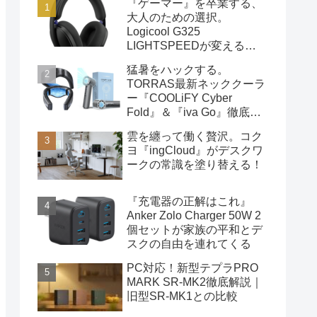
『ゲーマー』を卒業する、
大人のための選択。
Logicool G325
LIGHTSPEEDが変える
「音」と「日常」の距離感
猛暑をハックする。
TORRAS最新ネッククーラ
ー『COOLiFY Cyber
Fold』＆『iva Go』徹底解
説ガイド
雲を纏って働く贅沢。コク
ヨ『ingCloud』がデスクワ
ークの常識を塗り替える！
『充電器の正解はこれ』
Anker Zolo Charger 50W 2
個セットが家族の平和とデ
スクの自由を連れてくる
PC対応！新型テプラPRO
MARK SR-MK2徹底解説｜
旧型SR-MK1との比較