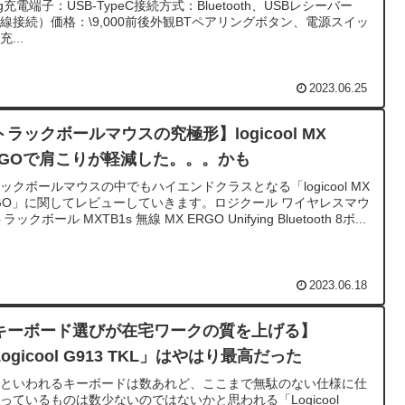
6g充電端子：USB-TypeC接続方式：Bluetooth、USBレシーバー
線接続）価格：\9,000前後外観BTペアリングボタン、電源スイッ
...
2023.06.25
トラックボールマウスの究極形】logicool MX
RGOで肩こりが軽減した。。。かも
ックボールマウスの中でもハイエンドクラスとなる「logicool MX
GO」に関してレビューしていきます。ロジクール ワイヤレスマウ
ラックボール MXTB1s 無線 MX ERGO Unifying Bluetooth 8ボ...
2023.06.18
キーボード選びが在宅ワークの質を上げる】
ogicool G913 TKL」はやはり最高だった
作といわれるキーボードは数あれど、ここまで無駄のない仕様に仕
っているものは数少ないのではないかと思われる「Logicool