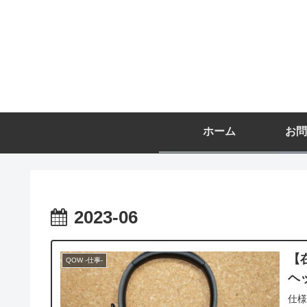
ホーム
お問
2023-06
【
QOW -仕事-
ヘ
仕様