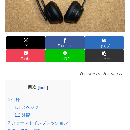
X
Facebook
はてブ
Pocket
LINE
コピー
2023.06.25
2023.07.27
目次
[
hide
]
1
仕様
1.1
スペック
1.2
外観
2
ファーストインプレッション