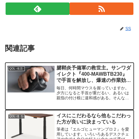
SS
関連記事
腱鞘炎予備軍の救世主。サンワダ
QOL -生活-
イレクト『400-MAWBTB230』
で手首を解放し、爆速の作業効率
を手に入れる
毎日、何時間マウスを握っていますか。
夕方になると手首が重だるい、あるいは
親指の付け根に違和感がある。そんな悩
みを抱えながらも「仕事だから仕方な
い」と諦めていないでしょうか。実は、
その原因の多くはマウスを握る際の『手
イスにこだわるなら他もこだわっ
QOL -生活-
首の捻り』にあります。一般...
た方が良いに決まっている
筆者は『エルゴヒューマンプロ２』を愛
用しています。いろいろあるデスクチェ