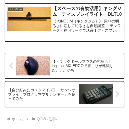
違い、おすすめの利用シーンまで分かり
やすく徹底解説します。
【スペースの有効活用】キングジ
QOL -生活-
ム ディスプレイライト DLT10
《 KINGJIM（キングジム）》 周りの明
るさに応じて明るさを自動調整 テレワ
ーク・在宅ワークで活躍！ディスプレイ
に掛けるだけの簡単設置！ディスプレイ
ライト 「DLT10」（Display Light）
posted with カエレバ楽...
【トラックボールマウスの究極形】
logicool MX ERGOで肩こりが軽減し
た。。。かも
【自分好みにカスタマイズ】「サンワサ
プライ プログラマブルテンキー」を使
ってみた
ホーム
QOW -仕事-