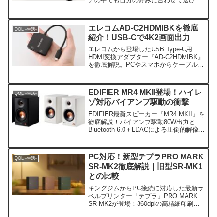
アの中でも自分の好みに合わせて選びま
した。普段、在宅でのデスクワークがメ
インとなるので、デスク周りはこだわろ
うと考えていて、安くない買い物です
エレコムAD-C2HDMIBKを徹底
QOL -生活-
が、将来への投資と考えて購...
紹介！USB-Cで4K2画面出力
エレコムから登場したUSB Type-C用
HDMI変換アダプター『AD-C2HDMIBK』
を徹底解説。PCやスマホからケーブル1
本で4K/60Hzの2画面同時出力が可能！テ
レワークやマルチタスクを快適にする本
製品の仕様や注意点を詳しく解説。
EDIFIER MR4 MKII登場！ハイレ
QOL -生活-
ゾ対応バイアンプ駆動の衝撃
EDIFIER最新スピーカー『MR4 MKII』を
徹底解説！バイアンプ駆動80W出力と
Bluetooth 6.0＋LDACによる圧倒的解像度
の秘密に迫ります。前モデルMR4や競合
機との比較, 音質レビュー, メリット・デ
メリットまで網羅。
PC対応！新型テプラPRO MARK
QOL -生活-
SR-MK2徹底解説｜旧型SR-MK1
との比較
キングジムからPC接続に対応した最新ラ
ベルプリンター「テプラ」PRO MARK
SR-MK2が登場！360dpiの高精細印刷や
おしゃれなデザイン、旧型SR-MK1との