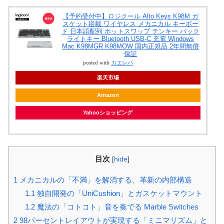
【予約受付中】ロジクール Alto Keys K98M ガ
スケット搭載 ワイヤレス メカニカル キーボー
ド 日本語配列 ホットスワップ テンキー バック
ライトキー Bluetooth USB-C 充電 Windows
Mac K98MGR K98MOW 国内正規品 2年間無償
保証
posted with
カエレバ
楽天市場
Amazon
Yahooショッピング
目次
[
hide
]
1
メカニカルの「不満」を解消する、革新の内部構造
1.1
独自開発の「UniCushion」とガスケットマウント
1.2
魔法の「コトコト」音を奏でる Marble Switches
2
98パーセントレイアウトが実現する「ミニマリズム」と