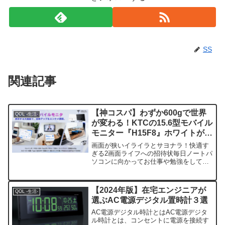
SS
関連記事
【神コスパ】わずか600gで世界
QOL -生活-
が変わる！KTCの15.6型モバイル
モニター『H15F8』ホワイトが全
ノマドワーカー＆ゲーマーの救世
画面が狭いイライラとサヨナラ！快適す
主に
ぎる2画面ライフへの招待状毎日ノートパ
ソコンに向かってお仕事や勉強をしてい
るみなさん、こんなストレスを抱えてい
ませんか。「ブラウザのタブとExcelの画
面を何度も切り替えるのが本当に面倒く
【2024年版】在宅エンジニアが
QOL -生活-
さい！」「カフェ...
選ぶAC電源デジタル置時計３選
AC電源デジタル時計とはAC電源デジタ
ル時計とは、コンセントに電源を接続す