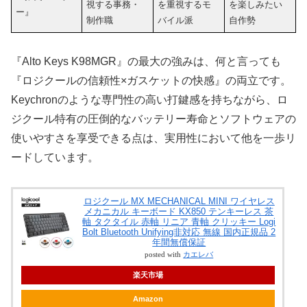
視する事務・
を重視するモ
を楽しみたい
ー』
制作職
バイル派
自作勢
『Alto Keys K98MGR』の最大の強みは、何と言っても
『ロジクールの信頼性×ガスケットの快感』の両立です。
Keychronのような専門性の高い打鍵感を持ちながら、ロ
ジクール特有の圧倒的なバッテリー寿命とソフトウェアの
使いやすさを享受できる点は、実用性において他を一歩リ
ードしています。
ロジクール MX MECHANICAL MINI ワイヤレス
メカニカル キーボード KX850 テンキーレス 茶
軸 タクタイル 赤軸 リニア 青軸 クリッキー Logi
Bolt Bluetooth Unifying非対応 無線 国内正規品 2
年間無償保証
posted with
カエレバ
楽天市場
Amazon