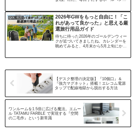
は、仕事や勉強の質、さらには自分自身
のモチベーションまで左右する大切なパ
ートナーです。「とりあえず書ければい
2026年GWをもっと自由に！「こ
QOL -生活-
いや」と適当に選んでいませ...
れがあって良かった」と思える厳
選旅行用品ガイド
待ちに待った2026年のゴールデンウィー
クが近づいてきましたね。カレンダーを
眺めてみると、4月末から5月上旬にかけ
て最大12連休という、まさに『大型』と
呼ぶにふさわしい休暇を計画できるチャ
ンスが巡ってきています 。久しぶりの長
期旅行に胸を膨...
【デスク整理の決定版】『10個口』＆
『強力マグネット』搭載！エレコム電源
タップで配線地獄から脱出する方法
ワンルームを1.5倍に広げる魔法。エムー
ル TATAMU FARBLE で実現する『空間
の二毛作』という新常識