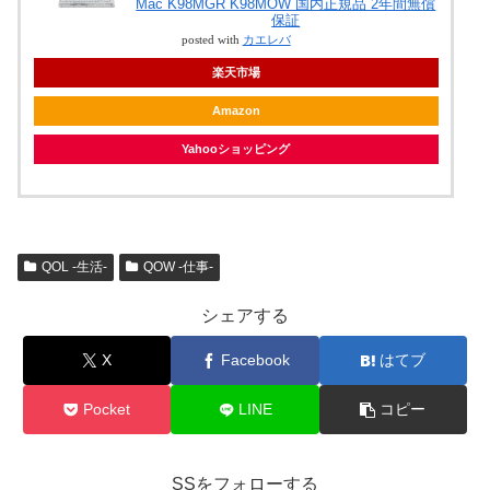
Mac K98MGR K98MOW 国内正規品 2年間無償
保証
posted with
カエレバ
楽天市場
Amazon
Yahooショッピング
QOL -生活-
QOW -仕事-
シェアする
X
Facebook
はてブ
Pocket
LINE
コピー
SSをフォローする