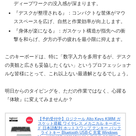
ディープワークの没入感が深まります。
『デスクが整理される』：コンパクトな筐体がマウ
ススペースを広げ、自然と作業効率が向上します。
『身体が楽になる』：ガスケット構造が指先への衝
撃を和らげ、夕方の手の疲れを最小限に抑えます。
このキーボードは、特に「数字入力を多用するが、デスク
の美観と広さも妥協したくない」というプロフェッショナ
ルな皆様にとって、これ以上ない最適解となるでしょう。
明日からのタイピングを、ただの作業ではなく、心躍る
『体験』に変えてみませんか？
【予約受付中】ロジクール Alto Keys K98M ガ
スケット搭載 ワイヤレス メカニカル キーボー
ド 日本語配列 ホットスワップ テンキー バック
ライトキー Bluetooth USB-C 充電 Windows