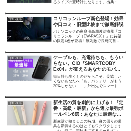
るタイプの置時計になります。出典：セ
イコーHP特徴としては、電池交換が不要
文字自体が発光文字色の調整が可能（※
商品に依存）といったことが挙げられま
コリコランループ新色登場！効果
QOL -生活-
す。特に、『文字自体...
や口コミ・旧型比較まで徹底解説
パナソニックの家庭用高周波治療器『コ
リコランループ（EW-RA520）』に待望
の限定4色が登場！無刺激で長時間首コリ
をケアできる仕組みや効果、実際の口コ
ミ・評判、コリコランワイドとの比較ま
で分かりやすく解説します。
ケーブルも、充電待ちも、もうい
QOL -生活-
らない。CIO『SMARTCOBY
Ex04』が変えるあなたのモバイ
ルライフ
毎日持ち歩くものだからこそ、妥協した
くないあなたへ「あ、バッテリーがもう
20%しかない……」外出先でスマートフ
ォンの電池残量に焦りを感じる瞬間、誰
もが一度は経験したことがあるはずで
す。慌ててカバンの中からモバイルバッ
新生活の質を劇的に上げる！『定
QOL -生活-
テリーを取り出すものの、...
番・高級・最新』から選ぶ最強ボ
ールペン6選：あなたに最適な一
択はどれ？
新生活が始まるこの時期、身の回りの道
具を新調するのはとてもワクワクします
よね。特に、毎日手にするボールペン