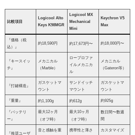
Logicool MX
Logicool Alto
Keychron V5
比較項目
Mechanical
Keys K98MGR
Max
Mini
『価格（税
約18,590円
約18,000円〜
約17,673円〜
込）』
ロープロファ
『キースイッ
メカニカル
メカニカル
イルメカニカ
チ』
（Marble）
（Gateron等）
ル
ガスケットマ
サンドイッチ
ガスケットマ
『打鍵構造』
ウント
マウント
ウント
『重量』
約925g
約1,100g
約612g
最大12ヶ月
最大10ヶ月
『バッテリ
数日間〜数週
ー』
間
（オフ時）
（オフ時）
音と感触を重
携帯性と薄さ
カスタマイズ
『推奨ユーザ