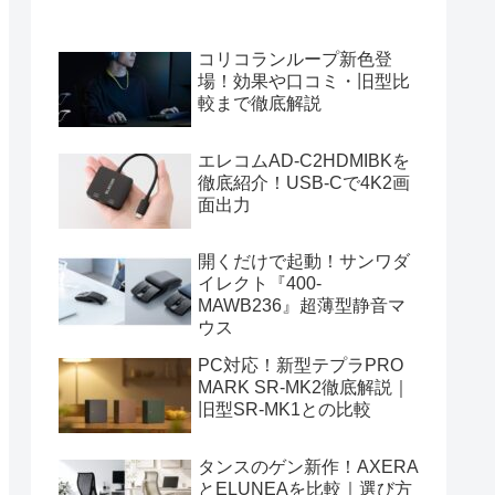
コリコランループ新色登
場！効果や口コミ・旧型比
較まで徹底解説
エレコムAD-C2HDMIBKを
徹底紹介！USB-Cで4K2画
面出力
開くだけで起動！サンワダ
イレクト『400-
MAWB236』超薄型静音マ
ウス
PC対応！新型テプラPRO
MARK SR-MK2徹底解説｜
旧型SR-MK1との比較
タンスのゲン新作！AXERA
とELUNEAを比較｜選び方