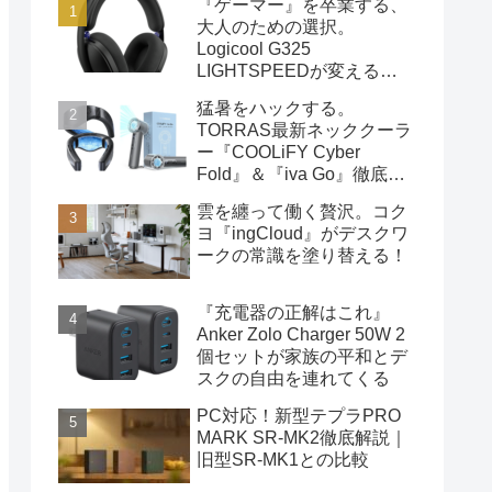
『ゲーマー』を卒業する、
大人のための選択。
Logicool G325
LIGHTSPEEDが変える
「音」と「日常」の距離感
猛暑をハックする。
TORRAS最新ネッククーラ
ー『COOLiFY Cyber
Fold』＆『iva Go』徹底解
説ガイド
雲を纏って働く贅沢。コク
ヨ『ingCloud』がデスクワ
ークの常識を塗り替える！
『充電器の正解はこれ』
Anker Zolo Charger 50W 2
個セットが家族の平和とデ
スクの自由を連れてくる
PC対応！新型テプラPRO
MARK SR-MK2徹底解説｜
旧型SR-MK1との比較