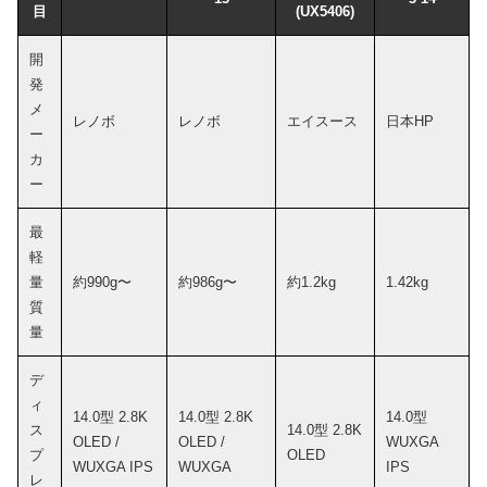
目
(UX5406)
開
発
メ
レノボ
レノボ
エイスース
日本HP
ー
カ
ー
最
軽
量
約990g〜
約986g〜
約1.2kg
1.42kg
質
量
デ
ィ
14.0型 2.8K
14.0型 2.8K
14.0型
ス
14.0型 2.8K
OLED /
OLED /
WUXGA
プ
OLED
WUXGA IPS
WUXGA
IPS
レ