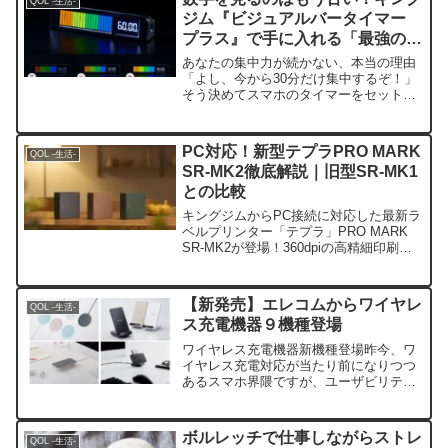
QOL -生活-
ジム『ビジュアルバータイマー
プラス』で手に入れる「最強の没
入体験」
あなたの集中力が続かない、本当の理由
「よし、今から30分だけ集中するぞ！」
そう決めてスマホのタイマーをセットし
たはずが、気づけばSNSの通知を追いか
けていた。そんな経験、ありませんか？
現代の私たちは、常に注意力を奪い合う
PC対応！新型テプラPRO MARK
QOL -生活-
デジタルな誘惑に囲ま...
SR-MK2徹底解説｜旧型SR-MK1
との比較
キングジムからPC接続に対応した最新ラ
ベルプリンター「テプラ」PRO MARK
SR-MK2が登場！360dpiの高精細印刷や
おしゃれなデザイン、旧型SR-MK1との
違い、おすすめの利用シーンまで分かり
やすく徹底解説します。
【新発売】エレコムからワイヤレ
QOL -生活-
ス充電機器９機種登場
ワイヤレス充電機器新機種登場昨今、ワ
イヤレス充電対応が当たり前になりつつ
あるスマホ界隈ですが、ユーザビリティ
も考慮された商品が、この度エレコムか
ら合計で９種類登場しました。出典：エ
レコムHP卓上タイプQi対応ワイヤレス充
ボルレッチで仕事しながらストレ
QOL -生活-
電器非常にコンパクト...