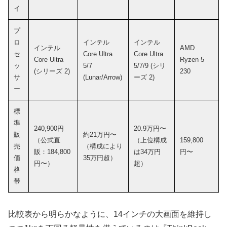
イ
プ
ロ
インテル
インテル
インテル
AMD
セ
Core Ultra
Core Ultra
Core Ultra
Ryzen 5
ッ
5/7
5/7/9 (シリ
(シリーズ 2)
230
サ
(Lunar/Arrow)
ーズ 2)
ー
標
準
240,900円
20.9万円〜
販
約21万円〜
（公式直
（上位構成
159,800
売
（構成により
販：184,800
は34万円
円〜
価
35万円超）
円〜）
超）
格
帯
比較表から明らかなように、14インチの大画面を維持し