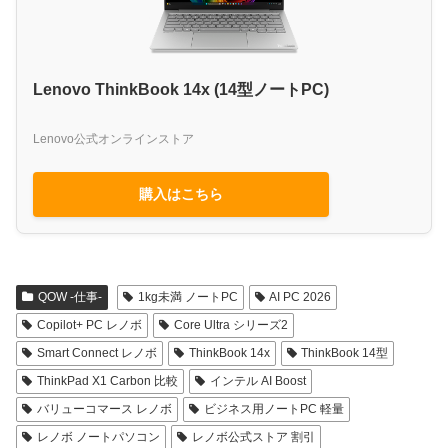
Lenovo ThinkBook 14x (14型ノートPC)
Lenovo公式オンラインストア
購入はこちら
QOW -仕事-
1kg未満 ノートPC
AI PC 2026
Copilot+ PC レノボ
Core Ultra シリーズ2
Smart Connect レノボ
ThinkBook 14x
ThinkBook 14型
ThinkPad X1 Carbon 比較
インテル AI Boost
バリューコマース レノボ
ビジネス用ノートPC 軽量
レノボ ノートパソコン
レノボ公式ストア 割引