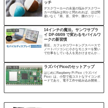
ッチ
デスクワーカーの永遠の悩みデスクワー
カーの悩みは何かと問われれば、ほぼ間
違いなく『肩、首、背中、腰のコリ・疲
労』という意見が出てくることでしょ
う。同じ姿勢を続けるデスクワークとい
う職業柄、どうしても避けては通れない
14インチの魔法。サンワサプラ
QOL -生活-
悩みです。コリをほぐすには...
イ DP-08/09 で変わるモバイルワ
ークの新習慣
最近、カフェやコワーキングスペースで
ノートパソコンに小さなモニターを繋い
で仕事をしている人を見かけませんか。
一度あの「広さ」を体験してしまうと、
ノートパソコン一台の狭い画面にはもう
戻れないという声もよく聞きます。今回
ラズパイPicoのセットアップ
QOL -生活-
注目するのは、日本の老舗...
はじめにRaspberry Pi Pico（ラズパイ
Pico）は、小型で低コストなマイコンボ
ードであり、電子工作や組み込み開発に
適しています。本記事では、Picoを初め
て使用する方向けに、セットアップ手順
をわかりやすく説明します。【 送料無...