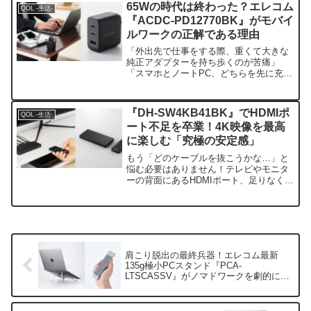
していないとのこと。ということで、少
65Wの時代は終わった？エレコム
QOL -生活-
しコードを変え...
『ACDC-PD12770BK』がモバイ
ルワークの正解である理由
「外出先で仕事をする際、重くて大きな
純正アダプターを持ち歩くのが苦痛」
「スマホとノートPC、どちらを先に充電
するか迷う」……そんな悩みを抱えてい
る方は多いのではないでしょうか。近年
のノートPCは高性能化が進み、特に
『DH-SW4KB41BK』でHDMIポ
QOL -生活-
MacBook Proのよ...
ート不足を卒業！4K映像を最高
に楽しむ「究極の安定感」
もう「どのケーブルを抜こうかな…」と
悩む必要はありません！テレビやモニタ
ーの背面にあるHDMIポート、足りなくて
困ったことはありませんか？最新のゲー
ム機や動画配信デバイスがどんどん増え
る中、ポート不足は現代のデジタルライ
フにおける共通の悩み...
肩こり脱出の最終兵器！エレコム最新
135g極小PCスタンド『PCA-
LTSCASSV』がノマドワークを劇的に変
える理由