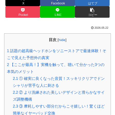
X
Facebook
はてブ
Pocket
LINE
コピー
2026.05.22
目次
[
hide
]
1
話題の超高級ヘッドホンをソニーストアで最速体験！そ
こで見えた予想外の真実
2
【ここが最高！】実機を触って、聴いて分かった3つの
本気のメリット
2.1
① 確実に良くなった音質！スッキリクリアでドン
シャリが苦手な人に刺さる
2.2
② より洗練された美しいデザインと滑らかなサイ
ズ調整機構
2.3
③ 摩耗しやすい部分だからこそ嬉しい！驚くほど
簡単なイヤーパッド交換