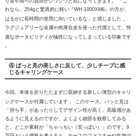
り首や肩への負担がジワジワと気になってきます。 「こ
れなら、254gと驚異的に軽い『WH-1000XM6』の方が、
はるかに長時間の使用に向いているな」と感じました
。
ラグジュアリーな金属や肉厚合皮を使った代償として、快
適なポータビリティが犠牲になってしまっている印象です
。
④ ぱっと見の美しさに反して、少しチープに感
じるキャリングケース
今回、本体を折りたたまずに収納する新しい薄型のキャリ
ングケースが付属しています
。 このケース、パッと見は
「持ち手」があったりしてデザイン性が高く、高級感があ
るように見えるのですが、よくよく細部を観察してみる
と、どこか素材が「ちゃっちい（安っぽい）」のです。9
万円という価格を考えると、ケースのファスナーや生地の