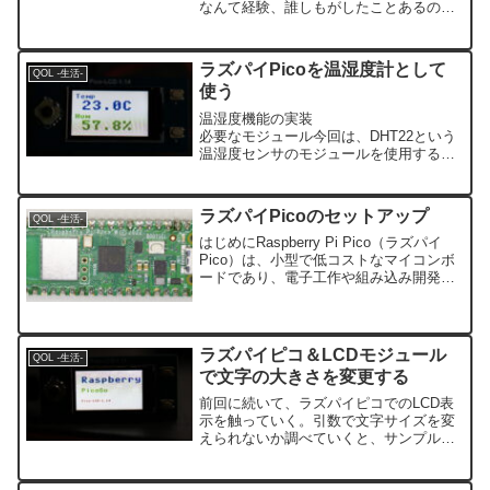
なんて経験、誰しもがしたことあるので
はないでしょうか。そんな困りごとを解
決する電源タップがこの度エレコムから
発売されます。出典：エレコムHP【新
ラズパイPicoを温湿度計として
QOL -生活-
品/予約受付】イージーリ...
使う
温湿度機能の実装
必要なモジュール今回は、DHT22という
温湿度センサのモジュールを使用する。
サンプル配線今回の温湿度計モジュール
は3V電源、GND、信号ラインの3本を接
続する必要がある。今回は信号線を
ラズパイPicoのセットアップ
QOL -生活-
4pin(GP2)に...
はじめにRaspberry Pi Pico（ラズパイ
Pico）は、小型で低コストなマイコンボ
ードであり、電子工作や組み込み開発に
適しています。本記事では、Picoを初め
て使用する方向けに、セットアップ手順
をわかりやすく説明します。【 送料無...
ラズパイピコ＆LCDモジュール
QOL -生活-
で文字の大きさを変更する
前回に続いて、ラズパイピコでのLCD表
示を触っていく。引数で文字サイズを変
えられないか調べていくと、サンプルコ
ード中のframebufライブラリは、デフォ
ルトでフォントサイズの変更をサポート