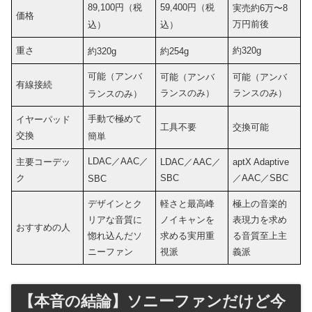
89,100円（税
59,400円（税
実売約6万〜8
価格
万円前後
込）
込）
重さ
約320g
約320g
約254g
可能（アンバ
可能（アンバ
可能（アンバ
有線接続
ランスのみ）
ランスのみ）
ランスのみ）
手動で極めて
イヤーパッド
工具不要
交換可能
交換
簡単
LDAC／AAC／
主要コーデッ
LDAC／AAC／
aptX Adaptive
ク
SBC
／AAC／SBC
SBC
デザインとク
軽さと最高峰
極上の音楽的
リアな音質に
ノイキャンを
表現力を求め
おすすめの人
惚れ込んだソ
求める実用重
る音質至上主
ニーファン
視派
義派
【本音の結論】ソニーファンだけど今