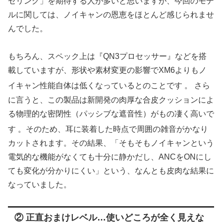
セリング」を期待する人が多いと思いますが、今回のモデ
ルに関しては、ノイキャンの恩恵をほとんど感じられませ
んでした。
もちろん、スペック上は『QN3プロセッサー』などを搭
載していますが、形状や素材変更の影響でXM6よりもノ
イキャン性能自体は低くなっているとのことです
。 さら
に言うと、この製品は新開発の肉厚な合皮クッションによ
る物理的な密閉性（パッシブな遮音性）がもの凄く高いで
す
。そのため、耳に装着した時点で周囲の雑音がかなり
カットされます。その結果、「そもそもノイキャンという
電気的な機能がなくても十分に静かだし、ANCをONにし
ても変化が分かりにくい」という、なんとも皮肉な結果に
なっていました。
② 正直おまけレベル…使いどころが全く見えな