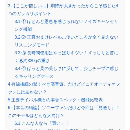
3
【ここが惜しい…】期待が大きかったからこそ感じた4
つのガッカリポイント
3.1
① ほとんど恩恵を感じられないノイズキャンセリ
ング機能
3.2
② 正直おまけレベル…使いどころが全く見えない
リスニングモード
3.3
③ 長時間使用はやっぱりキツい！ずっしりと首に
くる約320gの重さ
3.4
④ ぱっと見の美しさに反して、少しチープに感じ
るキャリングケース
4
有線接続の驚くべき高音質、だけどピュアオーディオフ
ァンには届かない？
5
主要ライバル機との本音スペック・機能比較表
6
【本音の結論】ソニーファンだけど今回は『見送り』！
このモデルはどんな人向け？
6.1
こんな人なら「買い」！