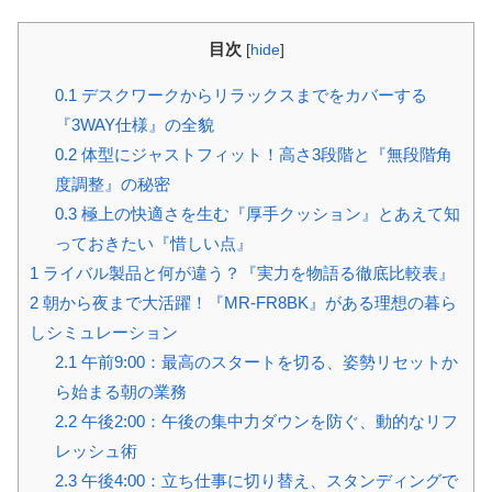
目次
[
hide
]
0.1
デスクワークからリラックスまでをカバーする
『3WAY仕様』の全貌
0.2
体型にジャストフィット！高さ3段階と『無段階角
度調整』の秘密
0.3
極上の快適さを生む『厚手クッション』とあえて知
っておきたい『惜しい点』
1
ライバル製品と何が違う？『実力を物語る徹底比較表』
2
朝から夜まで大活躍！『MR-FR8BK』がある理想の暮ら
しシミュレーション
2.1
午前9:00：最高のスタートを切る、姿勢リセットか
ら始まる朝の業務
2.2
午後2:00：午後の集中力ダウンを防ぐ、動的なリフ
レッシュ術
2.3
午後4:00：立ち仕事に切り替え、スタンディングで