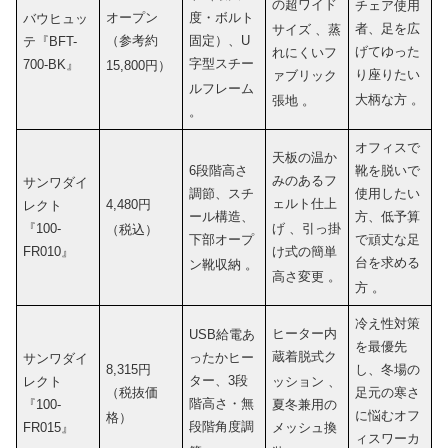
の超ワイド
チェア使用
オープン
度・ボルト
バウヒュッ
者、足を広
サイズ
、蒸
（参考約
固定）、U
テ『BFT-
げてゆった
れにくいフ
字型スチー
700-BK』
15,800円）
り座りたい
ァブリック
ルフレーム
大柄な方
。
張地
。
。
オフィスで
天板の温か
6段階高さ
靴を脱いで
みのあるフ
サンワダイ
調節、スチ
使用したい
ェルト仕上
4,480円
レクト
ール構造、
方、低予算
『100-
げ
、引っ掛
（税込）
下部オープ
で頑丈な足
FR010』
け式の簡単
台を求める
ン靴収納
。
高さ変更
。
方
。
冷え性対策
ヒーター内
USB給電あ
を最優先
蔵着脱式ク
ったかヒー
サンワダイ
8,315円
し、冬場の
ター、3段
レクト
ッション
、
（税抜価
足元の寒さ
階高さ・無
『100-
夏冬兼用の
に悩むオフ
格）
段階角度調
FR015』
メッシュ換
ィスワーカ