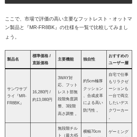
ここで、市場で評価の高い主要なフットレスト・オットマ
ン製品と『MR-FR8BK』の仕様を一覧で比較してみまし
ょう
。
標準価格 /
おすすめの
製品名
主要機能
独自性
直販価格
ユーザー層
自宅で仕事
3WAY対
約5cm極厚
もリラクゼ
応、フット
ーションも
クッション
サンワサプ
16,280円 /
レスト部無
一台で両立
、合成皮革
ライ『MR-
段階角度調
約13,080円
したいデス
による高い
FR8BK』
整、3段階
クワーカー
防汚性
。
高さ調整
。
。
無段階チル
横幅70cm
ゲーミング
ト（最大45