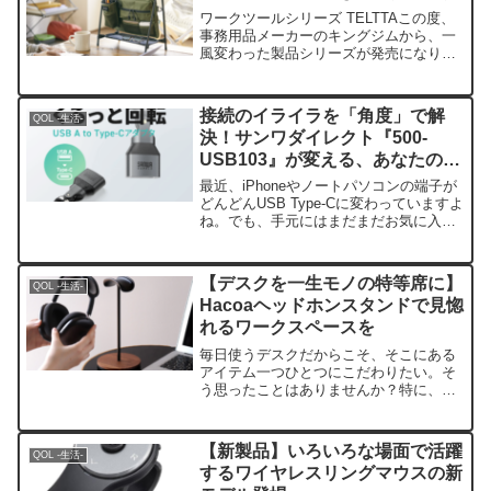
ワークツールシリーズ TELTTAこの度、
事務用品メーカーのキングジムから、一
風変わった製品シリーズが発売になりま
す。それが、ワークツールシリーズ
『TELTTA（テルッタ）』です。まず
は、『ハンギングラック』と『マルチケ
接続のイライラを「角度」で解
QOL -生活-
ース』、『マルチポー...
決！サンワダイレクト『500-
USB103』が変える、あなたのデ
ジタルライフ
最近、iPhoneやノートパソコンの端子が
どんどんUSB Type-Cに変わっていますよ
ね。でも、手元にはまだまだお気に入り
のUSB A機器が残っていませんか？「あ
の使い慣れたマウスを使いたい」「大切
なデータが入ったUSBメモリを挿した
【デスクを一生モノの特等席に】
QOL -生活-
い」...
Hacoaヘッドホンスタンドで見惚
れるワークスペースを
毎日使うデスクだからこそ、そこにある
アイテム一つひとつにこだわりたい。そ
う思ったことはありませんか？特に、奮
発して買ったお気に入りのヘッドホン。
使い終わった後にデスクへ「ポンッ」と
直置きしていませんか？それ、実は凄く
【新製品】いろいろな場面で活躍
QOL -生活-
もったいないことをしてい...
するワイヤレスリングマウスの新