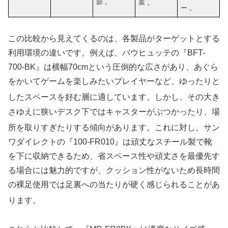
節
。
装
。
ー
。
この比較から見えてくるのは、各製品がターゲットとする
利用環境の違いです。例えば、バウヒュッテの『BFT-
700-BK』は横幅70cmという圧倒的な広さがあり、あぐら
をかいてゲームを楽しみたいプレイヤーなど、ゆったりと
したスペースを好む層に適しています
。しかし、その大き
さゆえに狭いデスク下ではキャスターがぶつかったり、場
所を取りすぎたりする傾向があります
。これに対し、サン
ワダイレクトの『100-FR010』は頑丈なスチール製で靴
を下に収納できるため、省スペース性や頑丈さを最優先す
る場合には魅力的ですが、クッション性がないため長時間
の裸足使用では足裏への当たりが硬く感じられることがあ
ります
。