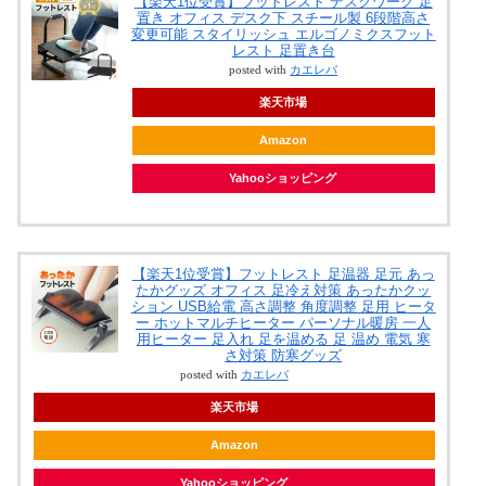
【楽天1位受賞】フットレスト デスクワーク 足
置き オフィス デスク下 スチール製 6段階高さ
変更可能 スタイリッシュ エルゴノミクスフット
レスト 足置き台
posted with
カエレバ
楽天市場
Amazon
Yahooショッピング
【楽天1位受賞】フットレスト 足温器 足元 あっ
たかグッズ オフィス 足冷え対策 あったかクッ
ション USB給電 高さ調整 角度調整 足用 ヒータ
ー ホットマルチヒーター パーソナル暖房 一人
用ヒーター 足入れ 足を温める 足 温め 電気 寒
さ対策 防寒グッズ
posted with
カエレバ
楽天市場
Amazon
Yahooショッピング