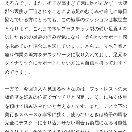
える方です
。また、椅子が高すぎて床に足が届かず、大腿
部の裏側が圧迫されることによる足のむくみや冷えに毎日
悩んでいる方にとっても、この極厚のクッションは救世主
となります
。これまで木やプラスチック製の硬い足置きを
試したものの足裏の痛みが気になり、柔らかいサポート感
を求めていた場合にも適しています
。さらに、立ち作業と
座り作業の両方をデスクワークに取り入れており、足元を
ダイナミックにサポートしたい方にも自信を持っておすす
めできます
。
一方で、今回導入を見送るべきなのは、フットレストの天
板角度を好みの位置でガッチリと固定し、そこに強く体重
を預けて踏み込みたいと考える方です
。また、デスク下の
奥行きスペースが非常に狭く、使わないときは椅子の脚を
完全にデスク下に潜り込ませたい場合も窮屈になる可能性
があります
。予算をできるだけ抑えたい、あるいはヒータ