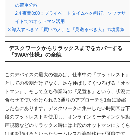
の荷重分散
2.4
夜間8:00：プライベートタイムへの移行、ソファサ
イドでのオットマン活用
3
導入すべき？『買いの人』と『見送るべき人』の境界線
デスクワークからリラックスまでをカバーする
『3WAY仕様』の全貌
このデバイスの最大の強みは、仕事中の『フットレスト』
としての役割だけでなく、足を伸ばしてくつろげる『オッ
トマン』、そして立ち作業時の『足置き』という、状況に
合わせて使い分けられる3通りのアプローチを1台に凝縮
した点にあります。デスクワークに集中したい時間帯は下
段のフットレストを使用し、オンラインミーティングや動
画視聴などのリラックス時には上段のオットマンにふくら
はぎを預けるといったシームレスな姿勢移行が可能です。