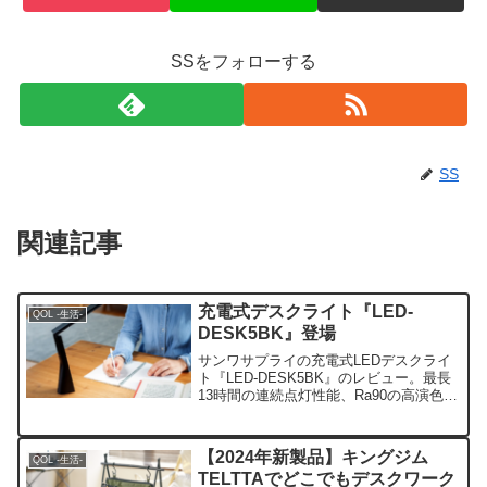
SSをフォローする
SS
関連記事
充電式デスクライト『LED-
QOL -生活-
DESK5BK』登場
サンワサプライの充電式LEDデスクライ
ト『LED-DESK5BK』のレビュー。最長
13時間の連続点灯性能、Ra90の高演色
性、折りたためる超省スペース台座な
ど、リビング学習やテレワークに最適な
魅力を徹底解説します。
【2024年新製品】キングジム
QOL -生活-
TELTTAでどこでもデスクワーク