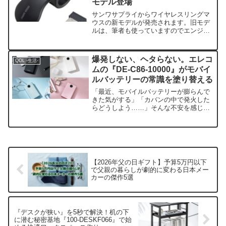
モデル登場
サンワサプライからワイヤレスリングマ
ウスの新モデルが発売されます。旧モデ
ルは、筆者も使っていますのでエンジニ
ア目線での個人的注目ポイントを紹介し
ていきたいと思います。【最大2000円
OFFクーポン配布中】【訳あり 新品】ス
爆発しない、ヘタらない。エレコ
QOL -生活-
ティック搭載 リン...
ムの『DE-C86-10000』がモバイ
ルバッテリーの常識を塗り替える
「最近、モバイルバッテリーが膨らんで
きた気がする」「カバンの中で発火した
らどうしよう……」そんな不安を感じた
ことはありませんか？スマートフォンが
生活のすべてになった今、予備電源は欠
かせない存在ですが、同時に『目に見え
ないリスク』を抱えている...
【2026年父の日ギフト】予算5万円以下
で父親の暮らしが劇的に変わる日本メー
カーの傑作5選
『デスクが狭い』を5秒で解決！机の下
に潜む秘密基地『100-DESKF066』で始